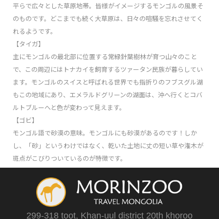
平らで広々とした草原地帯。皆様がイメージするモンゴルの風景そ
のものです。どこまでも続く大草原は、日々の喧騒を忘れさせてく
れるようです。
【タイガ】
主にモンゴルの最北部に位置する常緑針葉樹林が育つ山々のこと
で、この周辺にはトナカイを飼育するツァータン民族が暮らしてい
ます。モンゴルのスイスと呼ばれる世界でも指折りのフブスグル湖
もこの地域にあり、エメラルドグリーンの湖面は、沖へ行くとコバ
ルトブルーへと色が変わって見えます。
【ゴビ】
モンゴル語で砂漠の意味。モンゴルにも砂漠があるのです！しか
し、「砂」というわけではなく、乾いた土地に丈の短い草や潅木が
斑点がこびりついているのが特徴です。
299-318 toot, Khan-uul district 20th khoroo