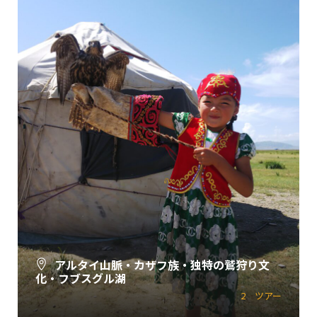
アルタイ山脈・カザフ族・独特の鷲狩り文
化・フブスグル湖
2 ツアー