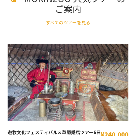
ご案内
すべてのツアーを見る
地方ナーダム体験＆草原乗馬6日間
0
¥210,000