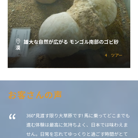
雄大な自然が広がる モンゴル南部のゴビ砂
漠
4 ツアー
すべてのツアーを見る
お客さんの声
“
も
モンゴルの大草原を駆ける──「モリンゾーツー
リストキャンプ」 広大なモンゴルの大草原を、心
ゆくまで満喫できる理想の乗馬体験ができまし