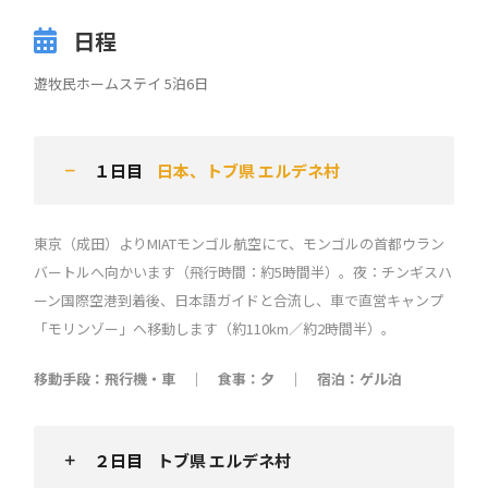
日程
遊牧民ホームステイ 5泊6日
１日目
日本、トブ県 エルデネ村
東京（成田）よりMIATモンゴル航空にて、モンゴルの首都ウラン
バートルへ向かいます（飛行時間：約5時間半）。夜：チンギスハ
ーン国際空港到着後、日本語ガイドと合流し、車で直営キャンプ
「モリンゾー」へ移動します（約110km／約2時間半）。
移動手段：飛行機・車 ｜ 食事：夕 ｜ 宿泊：ゲル泊
２日目
トブ県 エルデネ村