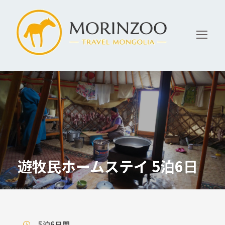
遊牧民ホームステイ 5泊6日
5泊6日間