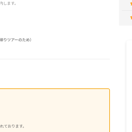
内します。
帰りツアーのため）
まれております。