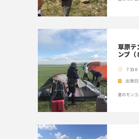
草原テ
ンプ（
７泊８
出発日
夏のモンゴ