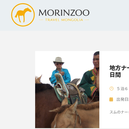
地方ナ
日間
５泊６
出発日
スムのナーダ