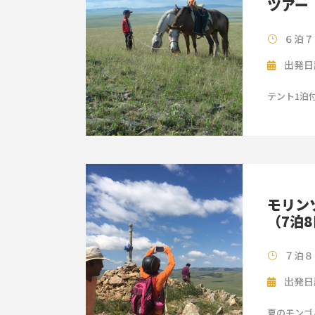
ツアー
６泊７
出発日
テント1泊付
モリン
（7泊
７泊８
出発日
夏のモンゴ