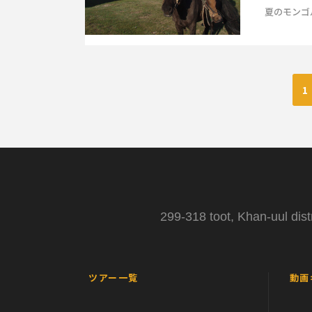
夏のモンゴ
1
299-318 toot, Khan-uul dist
ツアー一覧
動画