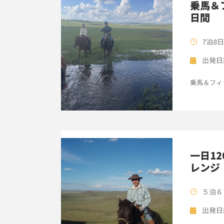
乗馬＆
日間
7泊8
出発日
乗馬＆フィ
一日1
レンジ
５泊６
出発日