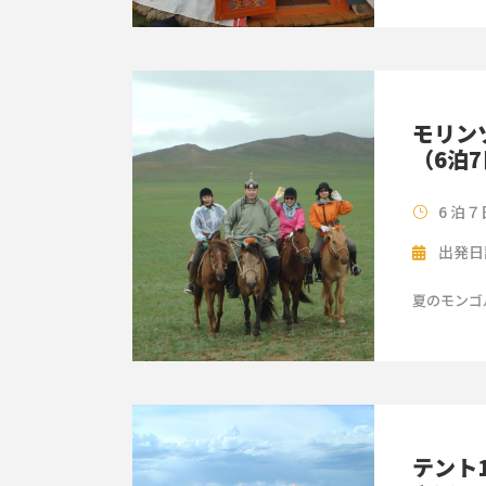
モリン
（6泊
6 泊
出発日
夏のモンゴ
テント