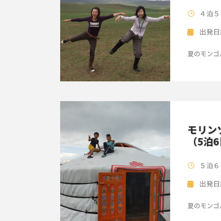
４泊５
出発日
夏のモンゴ
モリン
（5泊
５泊６
出発日
夏のモンゴ