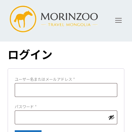
ログイン
必
ユーザー名またはメールアドレス
*
須
必
パスワード
*
須