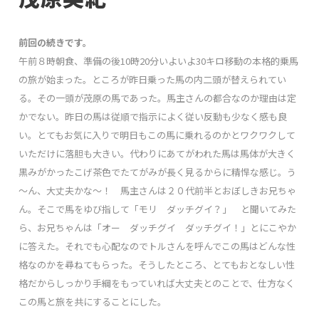
前回の続きです。
午前８時朝食、準備の後10時20分いよいよ30キロ移動の本格的乗馬
の旅が始まった。ところが昨日乗った馬の内二頭が替えられてい
る。その一頭が茂原の馬であった。馬主さんの都合なのか理由は定
かでない。昨日の馬は従順で指示によく従い反動も少なく感も良
い。とてもお気に入りで明日もこの馬に乗れるのかとワクワクして
いただけに落胆も大きい。代わりにあてがわれた馬は馬体が大きく
黒みがかったこげ茶色でたてがみが長く見るからに精悍な感じ。う
～ん、大丈夫かな～！ 馬主さんは２０代前半とおぼしきお兄ちゃ
ん。そこで馬をゆび指して「モリ ダッチグイ？」 と聞いてみた
ら、お兄ちゃんは「オー ダッチグイ ダッチグイ！」とにこやか
に答えた。それでも心配なのでトルさんを呼んでこの馬はどんな性
格なのかを尋ねてもらった。そうしたところ、とてもおとなしい性
格だからしっかり手綱をもっていれば大丈夫とのことで、仕方なく
この馬と旅を共にすることにした。