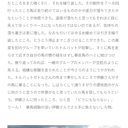
だところをまた強く引く、それを繰り返した。その動作を７～８回
行ったところ馬は走り続けてはいるもののやや速力が落ちてきたか
なということが体感できた。速度が落ちたと言ってもそれほど目に
見えてゆっくりペースになったわけではないのであるが、気持ちの
落ち着きは更に増した。なおも引いてはゆるめ緩めては引きを繰り
返したところ、とうとう停止までこぎつけることができた。この異
変を別のグループを率いていたトルバットが目撃し、すぐに馬を走
らせて近ずき自分の馬の轡の紐をはずし暴走馬のハミに結びつけ
た。振り返ってみれば、一緒のグループのメンバーが豆粒のように
見える。結構な距離を走られたことが今さらのようにうかがわれ
た。トルバットがトルさんの所まで牽引したところで伊藤さんがそ
の馬に乗ることになった。しばらくして通りすがりの遊牧民のゲル
に向かうと言うので休憩かなと思っていたら馬を貸してもらうとい
う。伊藤さんに伺ったところ、ひと言 「どうにもならない」。
う～ん！ 乗馬経験の深い伊藤さんでさえ手に負えないしろ物。