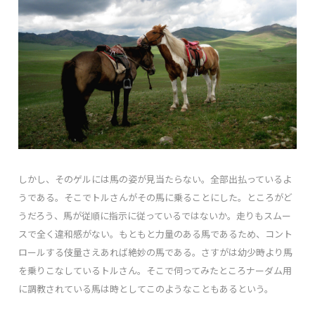
しかし、そのゲルには馬の姿が見当たらない。全部出払っているよ
うである。そこでトルさんがその馬に乗ることにした。ところがど
うだろう、馬が従順に指示に従っているではないか。走りもスムー
スで全く違和感がない。もともと力量のある馬であるため、コント
ロールする伎量さえあれば絶妙の馬である。さすがは幼少時より馬
を乗りこなしているトルさん。そこで伺ってみたところナーダム用
に調教されている馬は時としてこのようなこともあるという。