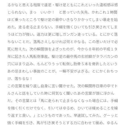
るかなと思える程度で速足・駆け足ともにこれといった違和感は感
じられない。まっ いいか！ と思っていた矢先、かれこれ１時間
ほど乗ったところで駆け足の最中いきなりかかってしまい暴走を始
めた。走る走る止まらない。手綱を強くひいても引き戻されてしま
うほど力が強い。速力は更に増しガンガン走っている。とにかく落
ちないことだ。落馬さえしなければ何とかなる。この思いだけで必
死に耐えた。次の瞬間頭をよぎったのが、今から８年前の平成１９
年に起きた人馬転倒事故。駆け足の最中馬の右前脚がタラバカンの
穴にはまり込み、もんどりうって転倒し肋骨５本を骨折したという
あの忌まわしい事故のことが。一瞬不安がよぎる。とにかくおちつ
け、落ちるな！
この言葉を繰り返し自身に言い聞かせた。次の瞬間昨日車の中でト
ルさんと話をしていた時に何気なく聞いたあの言葉が頭に浮かん
だ。その言葉とは「馬に走られて止まらなくなった場合には、手綱
を強く引くだけでなく、引いてはゆるめ、ひいては緩めることを繰
り返すと良い。」というものであった。早速試してみた。グーッと
強く手綱を引き、馬が引き戻そうとする力に合わせて緩め、ゆるん