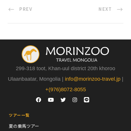
PREV
NEXT
299-318 toot, Khan-uul district 20th khoroo
Ulaanbaatar, Mongolia |
info@morinzoo-travel.jp
|
+(976)8072-8055
ツアー一覧
夏の乗馬ツアー