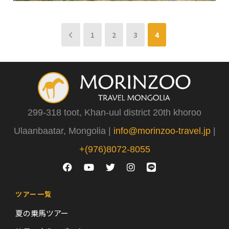
1
2
3
4
299-318 toot, Khan-uul district 20th khoroo
Ulaanbaatar, Mongolia |
info@morinzoo-travel.jp
|
+(976)8072-8055
ツアー一覧
夏の乗馬ツアー