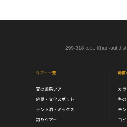
299-318 toot, Khan-uul dist
ツアー一覧
動画
夏の乗馬ツアー
カラ
絶景・文化スポット
冬の
テント泊・ミックス
モン
釣りツアー
ゴビ