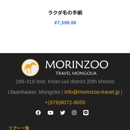
ラクダ毛の手綱
¥
7,500.00
299-318 toot, Khan-uul district 20th khoroo
Ulaanbaatar, Mongolia |
info@morinzoo-travel.jp
|
+(976)8072-8055
ツアー一覧