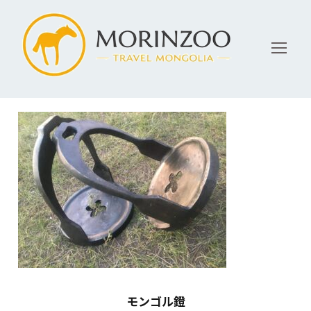
モンゴル鐙