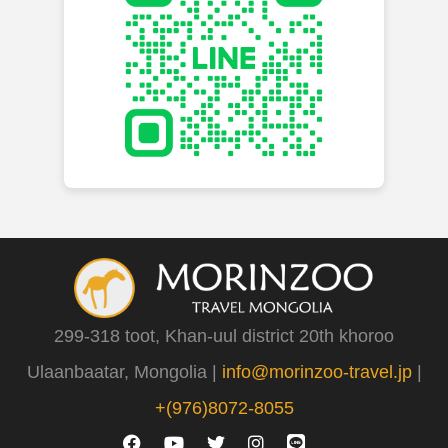
299-318 toot, Khan-uul district 20th khoroo
Ulaanbaatar, Mongolia |
info@morinzoo-travel.jp
|
+(976)8072-8055