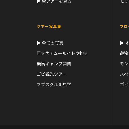
▶ 全ツアーを見る
モリ
ツアー写真集
ブロ
▶ 全ての写真
▶ 
巨大魚アムールイトウ釣る
遊牧
乗馬キャンプ開業
モン
ゴビ観光ツアー
スペ
フブスグル湖見学
ゴビ