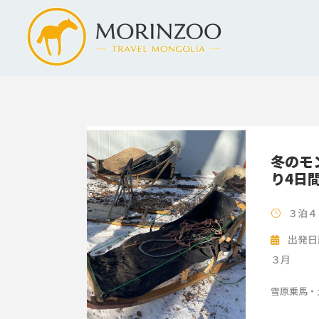
冬のモ
り4日
３泊４
出発日
３月
雪原乗馬・