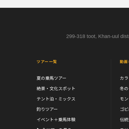
299-318 toot, Khan-uul dist
ツアー一覧
動画
夏の乗馬ツアー
カラ
絶景・文化スポット
冬の
テント泊・ミックス
モン
釣りツアー
ゴビ
イベント＋乗馬体験
伝統