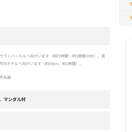
都ウランバートルへ向かいます（飛行時間：約5時間30分）。夜：
内ホテルへ向かいます（約55km／約1時間）。
テル泊
、マンダル村