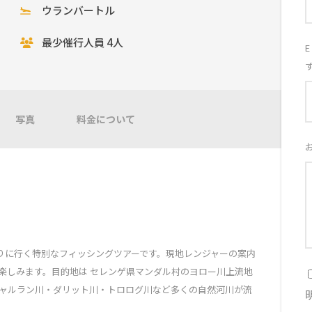
ウランバートル
最少催行人員 4人
写真
料金について
釣りに行く特別なフィッシングツアーです。現地レンジャーの案内
楽しみます。目的地は セレンゲ県マンダル村のヨロー川上流地
シャルラン川・ダリット川・トロログ川など多くの自然河川が流