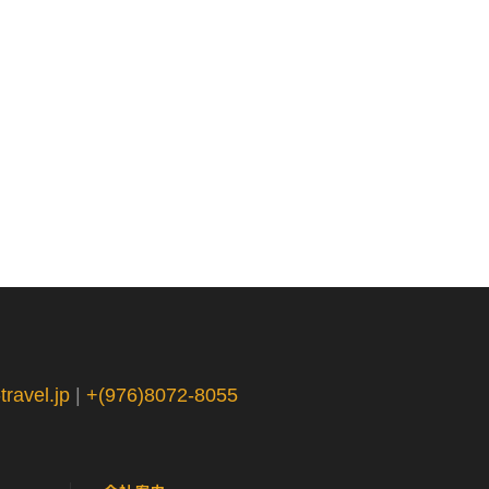
ravel.jp
|
+(976)8072-8055