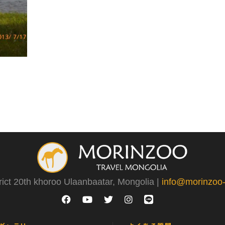
rict 20th khoroo Ulaanbaatar, Mongolia |
info@morinzoo-t