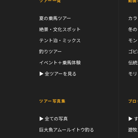
ツアー一覧
動画
夏の乗馬ツアー
カラ
絶景・文化スポット
冬の
テント泊・ミックス
モン
釣りツアー
ゴビ
イベント＋乗馬体験
伝統
▶ 全ツアーを見る
モリ
ツアー写真集
ブロ
▶ 全ての写真
▶ 
巨大魚アムールイトウ釣る
遊牧