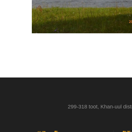
299-318 toot, Khan-uul dist