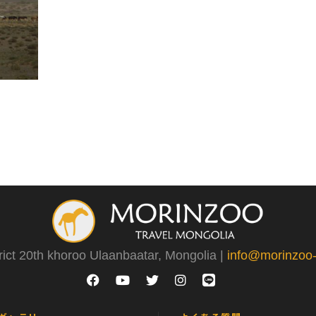
rict 20th khoroo Ulaanbaatar, Mongolia |
info@morinzoo-t