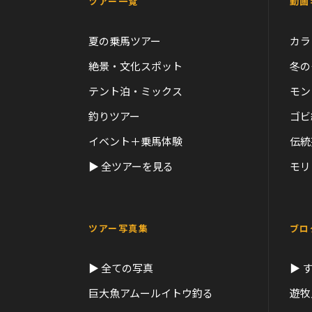
ツアー一覧
動画
夏の乗馬ツアー
カラ
絶景・文化スポット
冬の
テント泊・ミックス
モン
釣りツアー
ゴビ
イベント＋乗馬体験
伝統
▶ 全ツアーを見る
モリ
ツアー写真集
ブロ
▶ 全ての写真
▶ 
巨大魚アムールイトウ釣る
遊牧