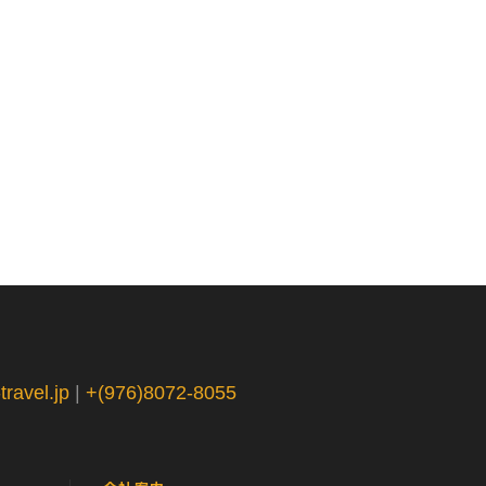
ravel.jp
|
+(976)8072-8055