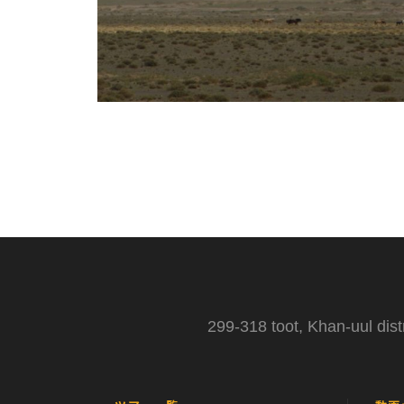
299-318 toot, Khan-uul dist