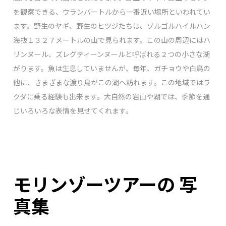
を観察できる、ウランバートルから一番近い場所といわれてい
ます。野生のヤギ、野生のヒツジたちは、ゾルゴルハイルハン
海抜１３２７メートルの山で見られます。この山の周辺にはハ
リンヌール、ズレグティーンヌールと呼ばれる２つの小さな湖
がります。
魚は生息していませんが、毎年、ガチョウや白鳥の
他に、さまざまな渡り鳥がこの湖へ訪れます。この地域ではラ
クダに乗る経験も出来ます。
大自然の岩山や湖では、季節を通
じいろいろな表情を見せてくれます。
モリンゾーツアーの 写
真集