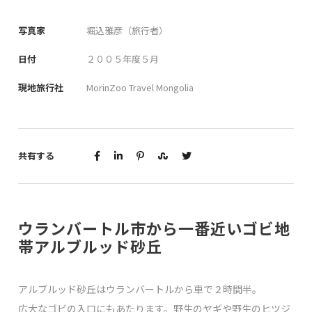
写真家
堀込雅彦（旅行者）
日付
２００５年度５月
現地旅行社
MorinZoo Travel Mongolia
共有する
ウランバートル市から一番近いゴビ地
帯アルブルッド砂丘
アルブルッド砂丘はウランバートルから車で２時間半。
広大なゴビの入口にもあたります。野生のヤギや野生のヒツジ