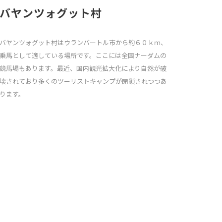
バヤンツォグット村
バヤンツォグット村はウランバートル市から約６０ｋｍ、
乗馬として適している場所です。ここには全国ナーダムの
競馬場もあります。最近、国内観光拡大化により自然が破
壊されており多くのツーリストキャンプが閉鎖されつつあ
ります。