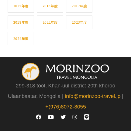
2015年度
2016年度
2017年度
2018年度
2022年度
2023年度
2024年度
299-318 toot, Khan-uul district 20th khoroo
Ulaanbaatar, Mongolia |
info@morinzoo-travel.jp
|
+(976)8072-8055